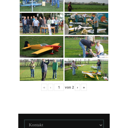
«
‹
von
2
›
»