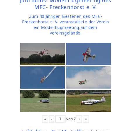
Jubiläums- Modellflugmeeting des
MFC- Freckenhorst e. V.
Zum 40jährigen Bestehen des MFC-
Freckenhorst e. V. veranstaltete der Verein
ein Modellflugmeeting auf dem
Vereinsgelände.
«
‹
von
7
›
»