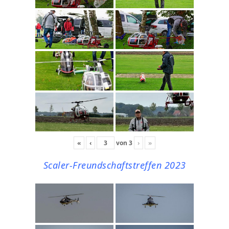
«
‹
von
3
›
»
Scaler-Freundschaftstreffen 2023