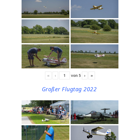
«
‹
von
5
›
»
Großer Flugtag 2022