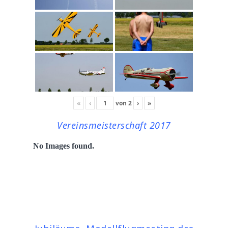
«
‹
von
2
›
»
Vereinsmeisterschaft 2017
No Images found.