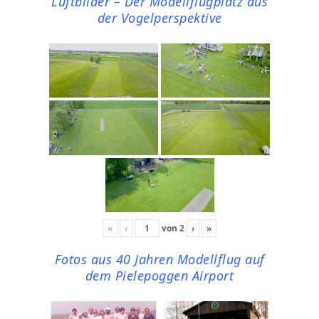
Luftbilder – Der Modellflugplatz aus
der Vogelperspektive
«
‹
von
2
›
»
Fotos aus 40 Jahren Modellflug auf
dem Pielepoggen Airport