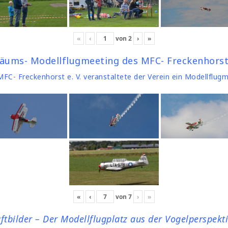
«
‹
von
2
›
»
läums- Modellflugmeeting des MFC- Freckenhorst 
C- Freckenhorst e. V. veranstaltete der Verein ein Modellflug
«
‹
von
7
›
»
ftbilder – Der Modellflugplatz aus der Vogelperspekt