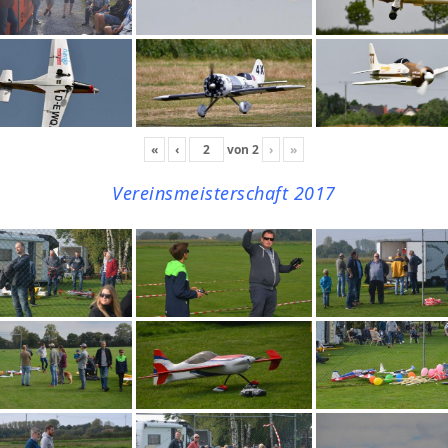
«
‹
von
2
›
»
Vereinsmeisterschaft 2017