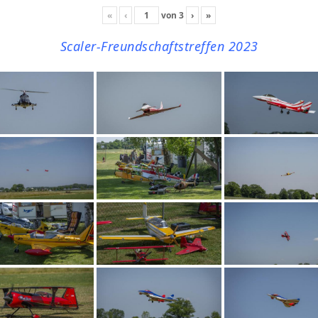
«
‹
von
3
›
»
Scaler-Freundschaftstreffen 2023