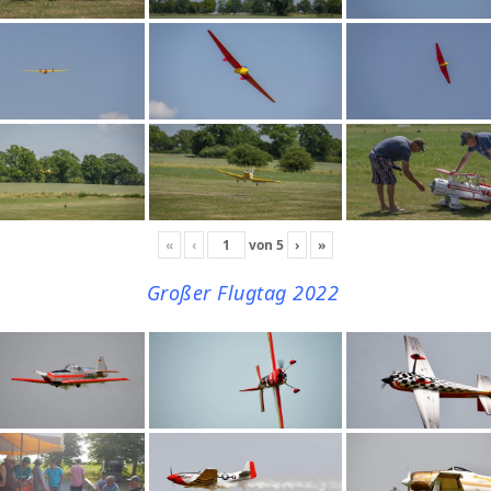
«
‹
von
5
›
»
Großer Flugtag 2022