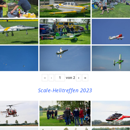
«
‹
von
2
›
»
Scale-Helitreffen 2023