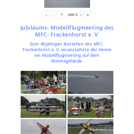
«
‹
von
2
›
»
Jubiläums- Modellflugmeeting des
MFC- Freckenhorst e. V.
Zum 40jährigen Bestehen des MFC-
Freckenhorst e. V. veranstaltete der Verein
ein Modellflugmeeting auf dem
Vereinsgelände.