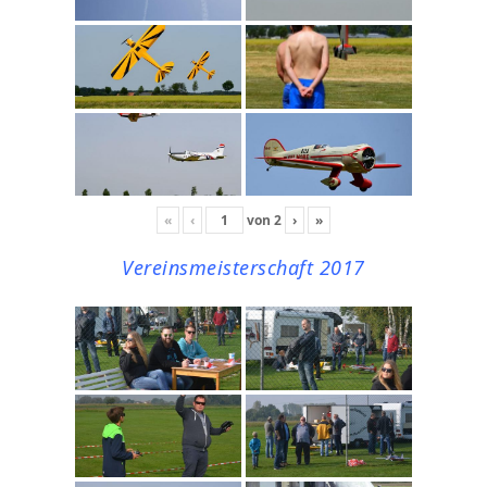
«
‹
von
2
›
»
Vereinsmeisterschaft 2017