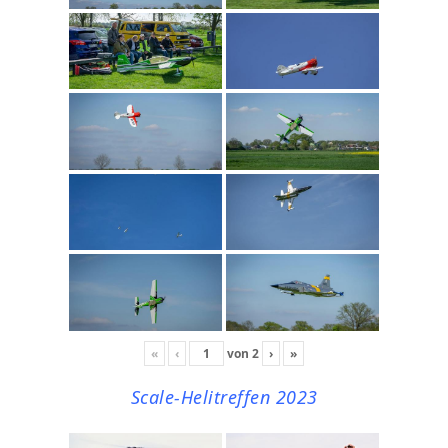
«
‹
von
2
›
»
Scale-Helitreffen 2023