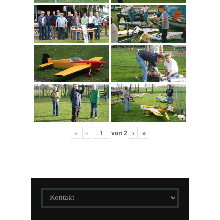
«
‹
von
2
›
»