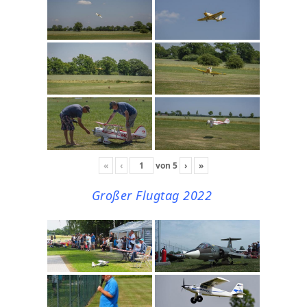
«
‹
von
5
›
»
Großer Flugtag 2022