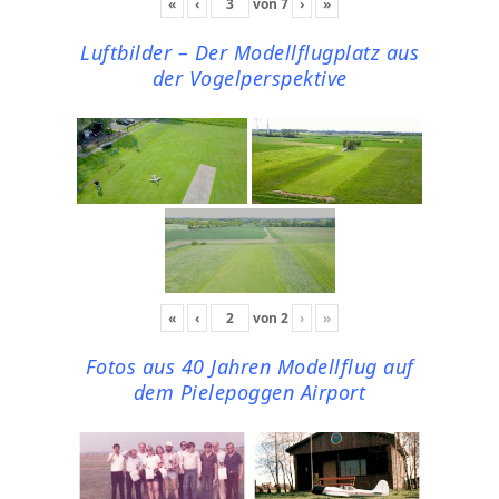
«
‹
von
7
›
»
Luftbilder – Der Modellflugplatz aus
der Vogelperspektive
«
‹
von
2
›
»
Fotos aus 40 Jahren Modellflug auf
dem Pielepoggen Airport