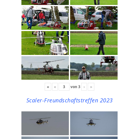
«
‹
von
3
›
»
Scaler-Freundschaftstreffen 2023