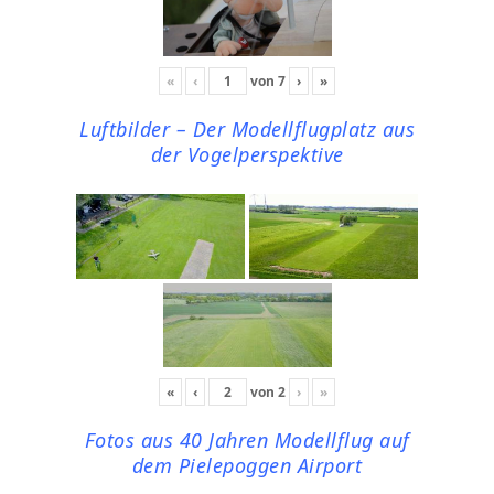
«
‹
von
7
›
»
Luftbilder – Der Modellflugplatz aus
der Vogelperspektive
«
‹
von
2
›
»
Fotos aus 40 Jahren Modellflug auf
dem Pielepoggen Airport