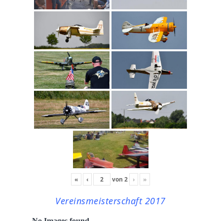
«
‹
von
2
›
»
Vereinsmeisterschaft 2017
No Images found.