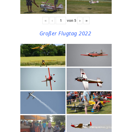
«
‹
von
5
›
»
Großer Flugtag 2022