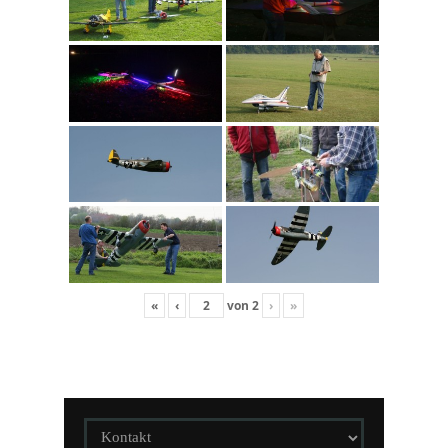
«
‹
von
2
›
»