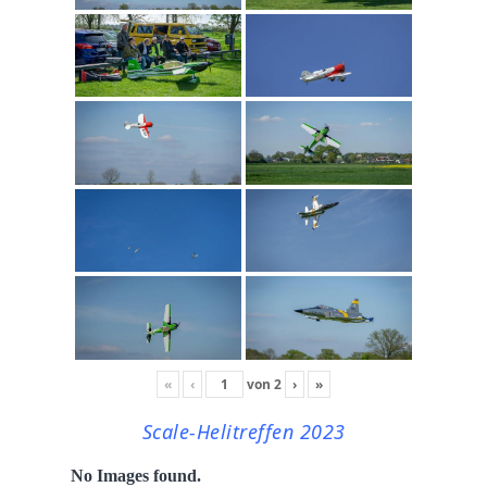
«
‹
von
2
›
»
Scale-Helitreffen 2023
No Images found.