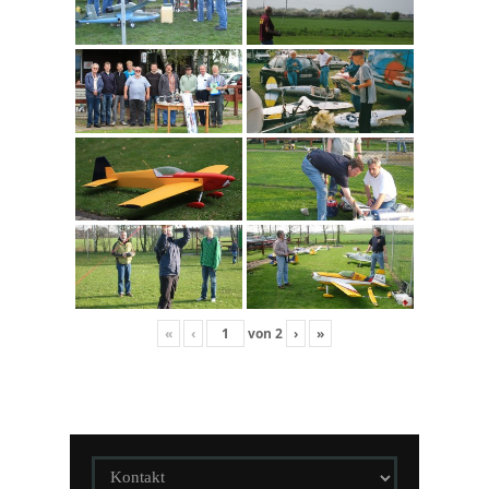
«
‹
von
2
›
»