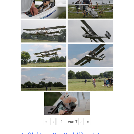
«
‹
von
7
›
»