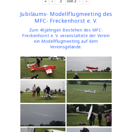
«
‹
von
2
›
»
Jubiläums- Modellflugmeeting des
MFC- Freckenhorst e. V.
Zum 40jährigen Bestehen des MFC-
Freckenhorst e. V. veranstaltete der Verein
ein Modellflugmeeting auf dem
Vereinsgelände.