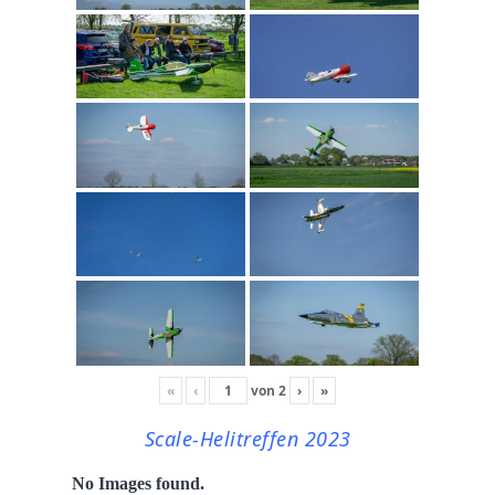
«
‹
von
2
›
»
Scale-Helitreffen 2023
No Images found.