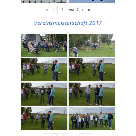
«
‹
von
2
›
»
Vereinsmeisterschaft 2017