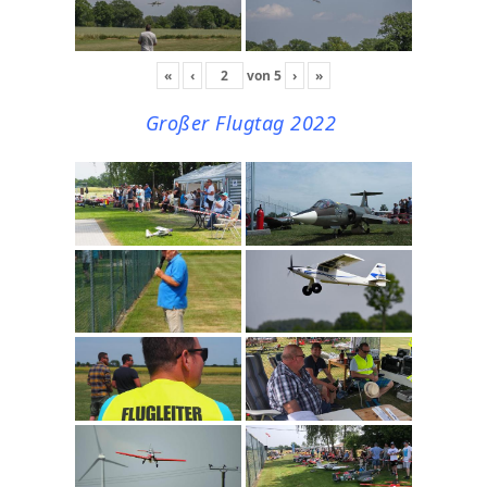
«
‹
von
5
›
»
Großer Flugtag 2022