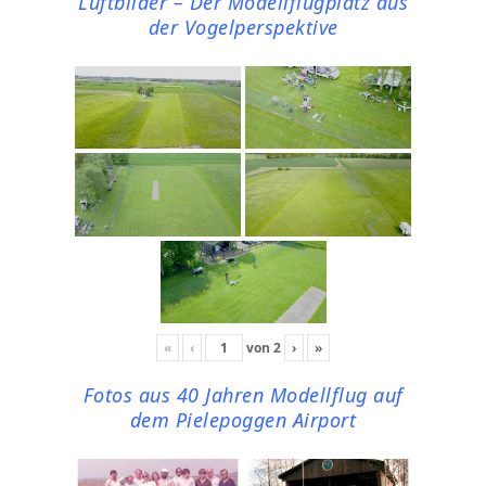
Luftbilder – Der Modellflugplatz aus
der Vogelperspektive
«
‹
von
2
›
»
Fotos aus 40 Jahren Modellflug auf
dem Pielepoggen Airport