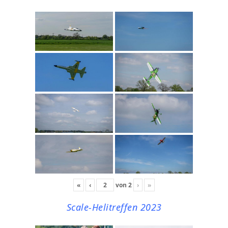
«
‹
von
2
›
»
Scale-Helitreffen 2023