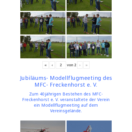
«
‹
von
2
›
»
Jubiläums- Modellflugmeeting des
MFC- Freckenhorst e. V.
Zum 40jährigen Bestehen des MFC-
Freckenhorst e. V. veranstaltete der Verein
ein Modellflugmeeting auf dem
Vereinsgelände.