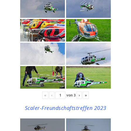
«
‹
von
3
›
»
Scaler-Freundschaftstreffen 2023