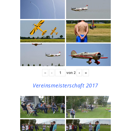
«
‹
von
2
›
»
Vereinsmeisterschaft 2017