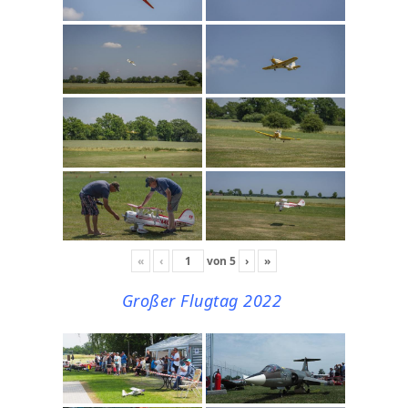
«
‹
von
5
›
»
Großer Flugtag 2022