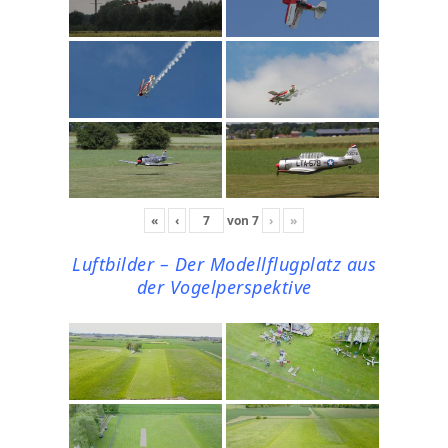
«
‹
von
7
›
»
Luftbilder – Der Modellflugplatz aus
der Vogelperspektive