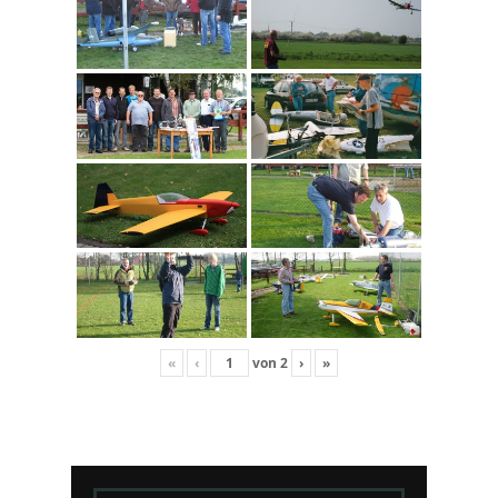
«
‹
von
2
›
»