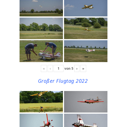
«
‹
von
5
›
»
Großer Flugtag 2022