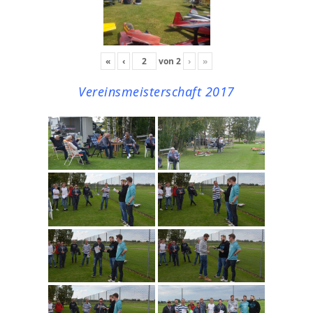
«
‹
von
2
›
»
Vereinsmeisterschaft 2017