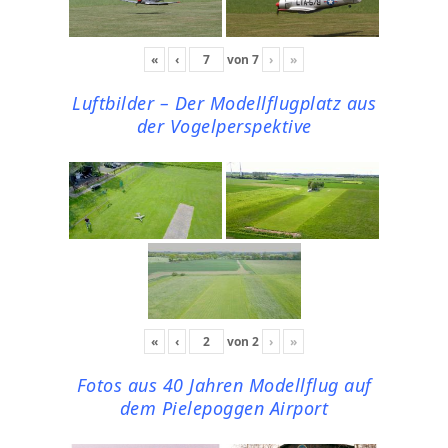
«
‹
von
7
›
»
Luftbilder – Der Modellflugplatz aus
der Vogelperspektive
«
‹
von
2
›
»
Fotos aus 40 Jahren Modellflug auf
dem Pielepoggen Airport