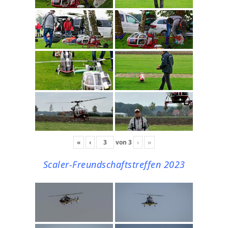
«
‹
von
3
›
»
Scaler-Freundschaftstreffen 2023