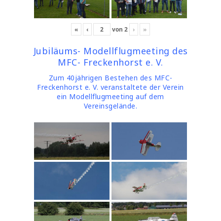
«
‹
von
2
›
»
Jubiläums- Modellflugmeeting des
MFC- Freckenhorst e. V.
Zum 40jährigen Bestehen des MFC-
Freckenhorst e. V. veranstaltete der Verein
ein Modellflugmeeting auf dem
Vereinsgelände.