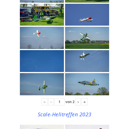
«
‹
von
2
›
»
Scale-Helitreffen 2023