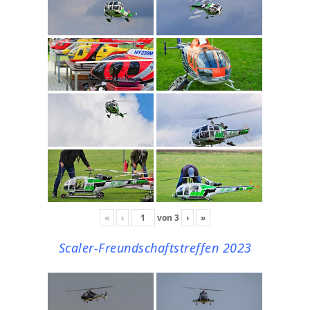
«
‹
von
3
›
»
Scaler-Freundschaftstreffen 2023