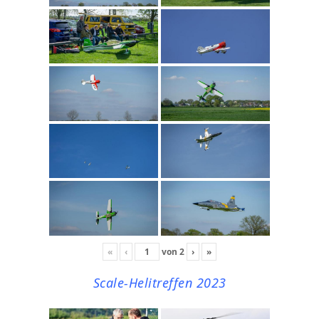
«
‹
von
2
›
»
Scale-Helitreffen 2023