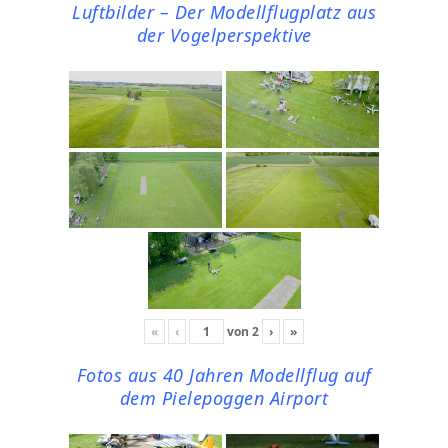
Luftbilder – Der Modellflugplatz aus
der Vogelperspektive
«
‹
von
2
›
»
Fotos aus 40 Jahren Modellflug auf
dem Pielepoggen Airport