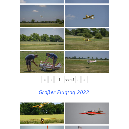
«
‹
von
5
›
»
Großer Flugtag 2022