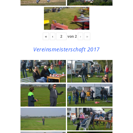
«
‹
von
2
›
»
Vereinsmeisterschaft 2017