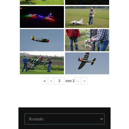
«
‹
von
2
›
»