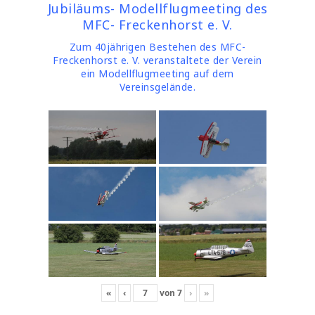
Jubiläums- Modellflugmeeting des
MFC- Freckenhorst e. V.
Zum 40jährigen Bestehen des MFC-
Freckenhorst e. V. veranstaltete der Verein
ein Modellflugmeeting auf dem
Vereinsgelände.
«
‹
von
7
›
»