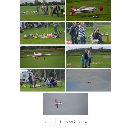
«
‹
von
2
›
»