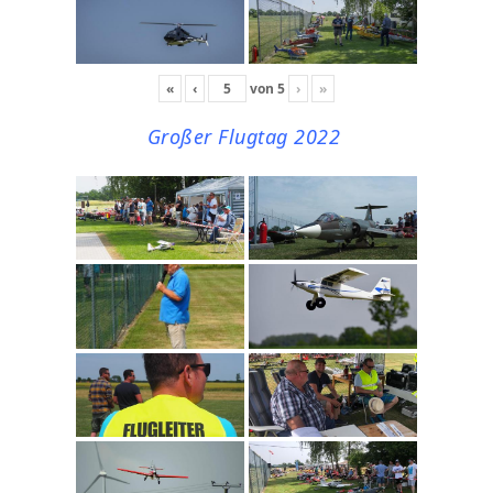
«
‹
von
5
›
»
Großer Flugtag 2022