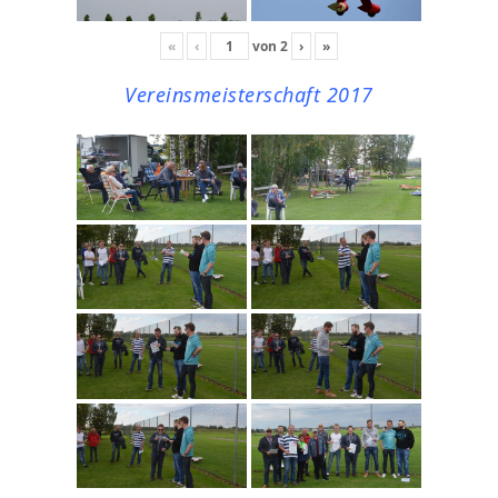
«
‹
von
2
›
»
Vereinsmeisterschaft 2017