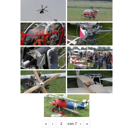
«
‹
von
7
›
»