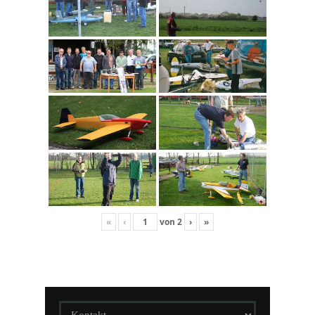
«
‹
von
2
›
»