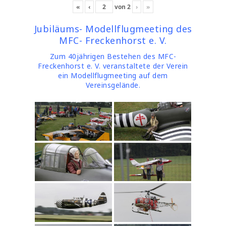
«
‹
von
2
›
»
Jubiläums- Modellflugmeeting des
MFC- Freckenhorst e. V.
Zum 40jährigen Bestehen des MFC-
Freckenhorst e. V. veranstaltete der Verein
ein Modellflugmeeting auf dem
Vereinsgelände.