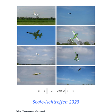
«
‹
von
2
›
»
Scale-Helitreffen 2023
No Images found.