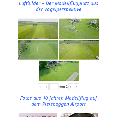
Luftbilder – Der Modellflugplatz aus
der Vogelperspektive
«
‹
von
2
›
»
Fotos aus 40 Jahren Modellflug auf
dem Pielepoggen Airport