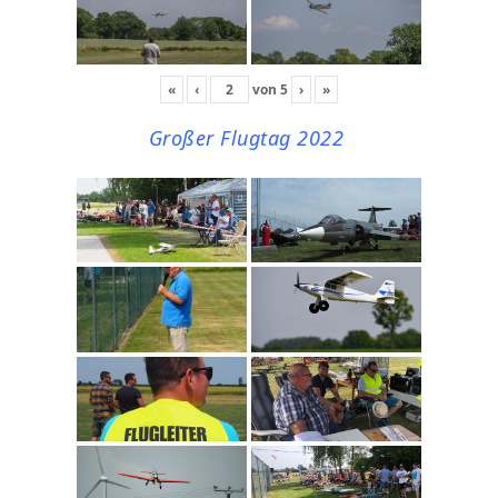
«
‹
von
5
›
»
Großer Flugtag 2022