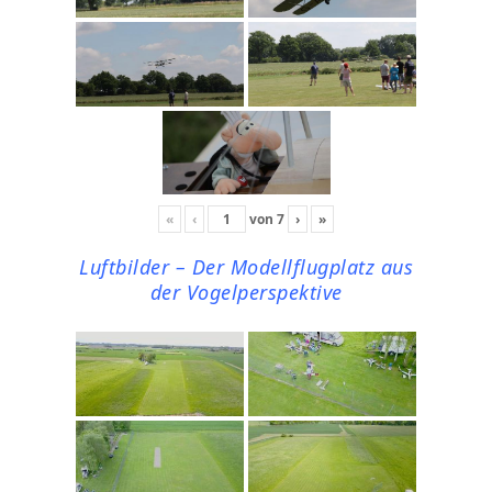
«
‹
von
7
›
»
Luftbilder – Der Modellflugplatz aus
der Vogelperspektive