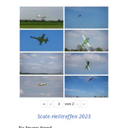
«
‹
von
2
›
»
Scale-Helitreffen 2023
No Images found.