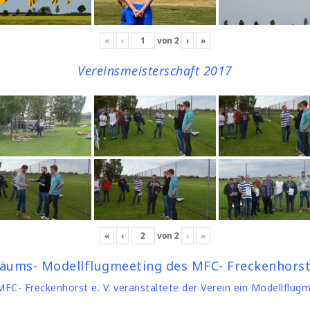
«
‹
von
2
›
»
Vereinsmeisterschaft 2017
«
‹
von
2
›
»
läums- Modellflugmeeting des MFC- Freckenhorst 
C- Freckenhorst e. V. veranstaltete der Verein ein Modellflug