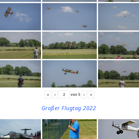
«
‹
von
5
›
»
Großer Flugtag 2022