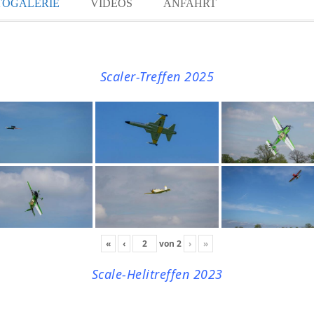
TOGALERIE
VIDEOS
ANFAHRT
Scaler-Treffen 2025
«
‹
von
2
›
»
Scale-Helitreffen 2023