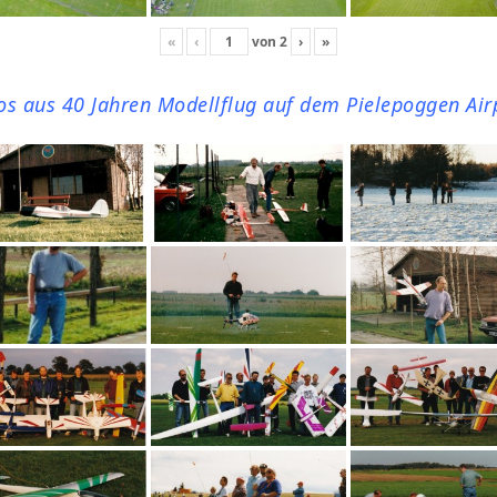
«
‹
von
2
›
»
os aus 40 Jahren Modellflug auf dem Pielepoggen Air