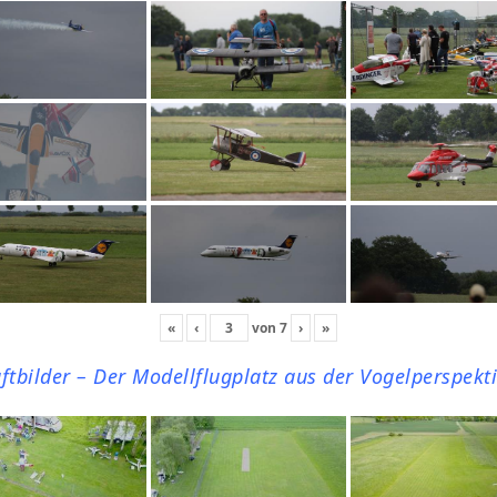
«
‹
von
7
›
»
ftbilder – Der Modellflugplatz aus der Vogelperspekt