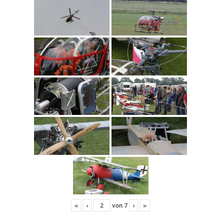
«
‹
von
7
›
»