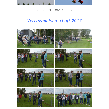
«
‹
von
2
›
»
Vereinsmeisterschaft 2017