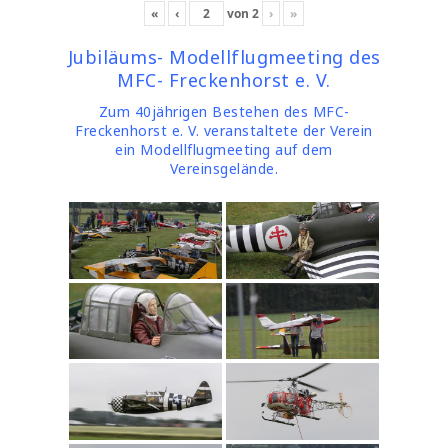
«
‹
von
2
›
»
Jubiläums- Modellflugmeeting des
MFC- Freckenhorst e. V.
Zum 40jährigen Bestehen des MFC-
Freckenhorst e. V. veranstaltete der Verein
ein Modellflugmeeting auf dem
Vereinsgelände.