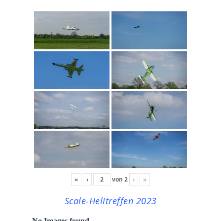
«
‹
von
2
›
»
Scale-Helitreffen 2023
No Images found.