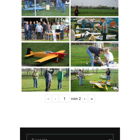
«
‹
von
2
›
»