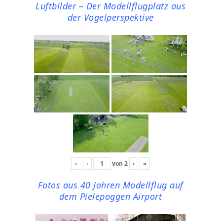
Luftbilder – Der Modellflugplatz aus
der Vogelperspektive
«
‹
von
2
›
»
Fotos aus 40 Jahren Modellflug auf
dem Pielepoggen Airport