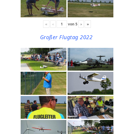
«
‹
von
5
›
»
Großer Flugtag 2022