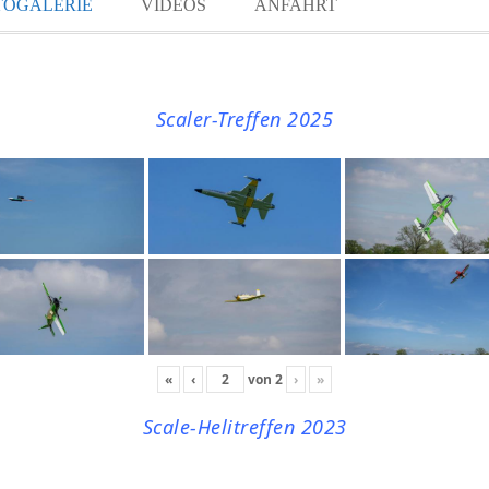
TOGALERIE
VIDEOS
ANFAHRT
Scaler-Treffen 2025
«
‹
von
2
›
»
Scale-Helitreffen 2023