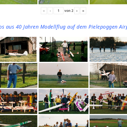
«
‹
von
2
›
»
os aus 40 Jahren Modellflug auf dem Pielepoggen Air