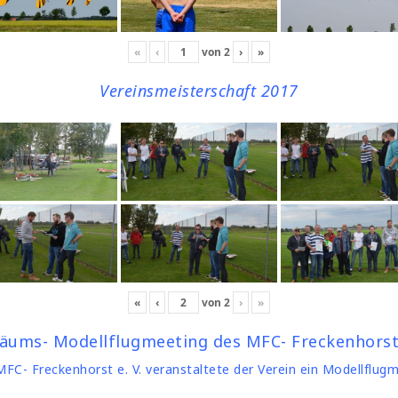
«
‹
von
2
›
»
Vereinsmeisterschaft 2017
«
‹
von
2
›
»
läums- Modellflugmeeting des MFC- Freckenhorst 
C- Freckenhorst e. V. veranstaltete der Verein ein Modellflug