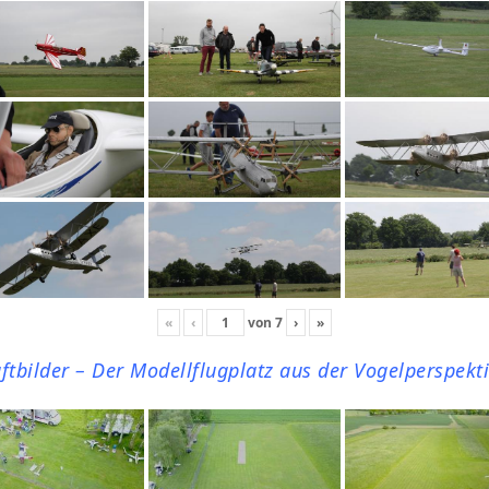
«
‹
von
7
›
»
ftbilder – Der Modellflugplatz aus der Vogelperspekt