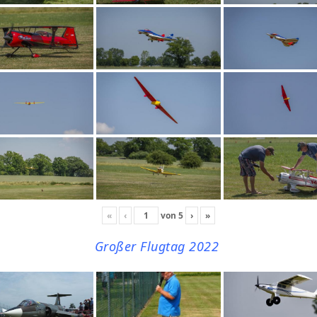
«
‹
von
5
›
»
Großer Flugtag 2022