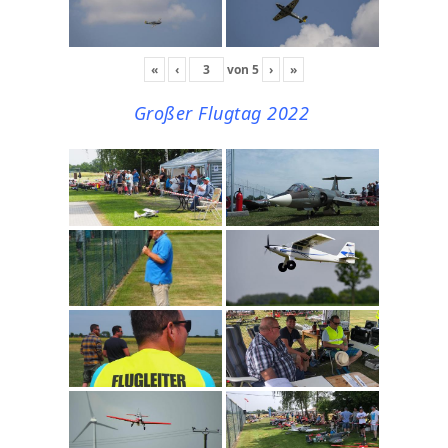
«
‹
von
5
›
»
Großer Flugtag 2022