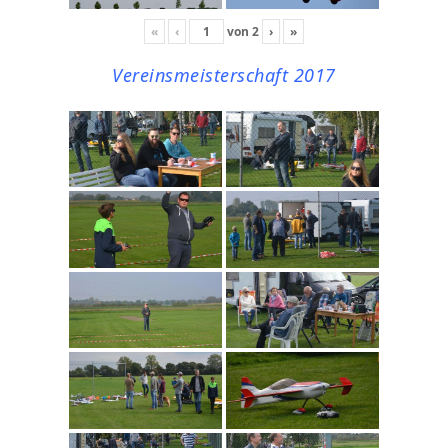
«
‹
von
2
›
»
Vereinsmeisterschaft 2017