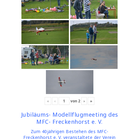
«
‹
von
2
›
»
Jubiläums- Modellflugmeeting des
MFC- Freckenhorst e. V.
Zum 40jährigen Bestehen des MFC-
Freckenhorst e. V. veranstaltete der Verein