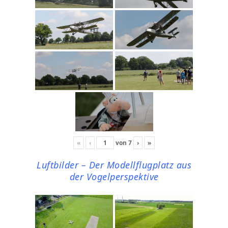
«
‹
von
7
›
»
Luftbilder – Der Modellflugplatz aus
der Vogelperspektive