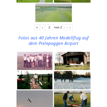
«
‹
von
2
›
»
Fotos aus 40 Jahren Modellflug auf
dem Pielepoggen Airport