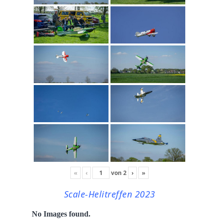
«
‹
von
2
›
»
Scale-Helitreffen 2023
No Images found.