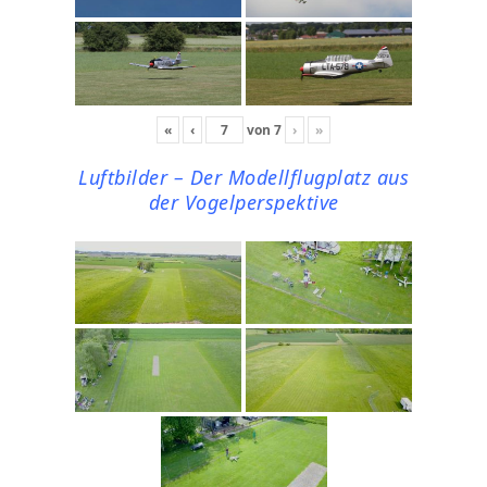
«
‹
von
7
›
»
Luftbilder – Der Modellflugplatz aus
der Vogelperspektive