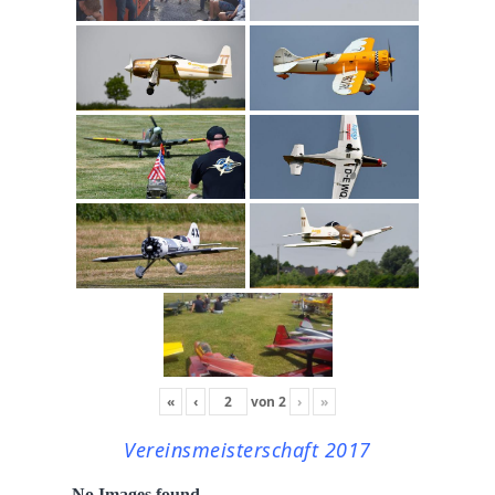
«
‹
von
2
›
»
Vereinsmeisterschaft 2017
No Images found.