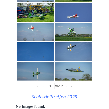
«
‹
von
2
›
»
Scale-Helitreffen 2023
No Images found.