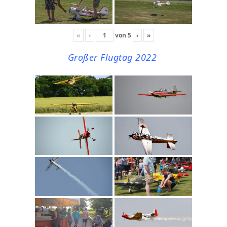
«
‹
von
5
›
»
Großer Flugtag 2022