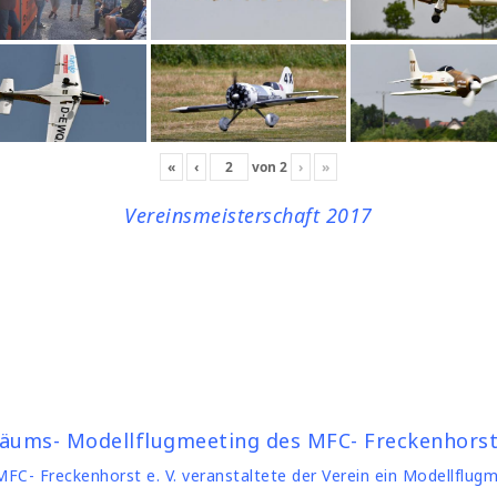
«
‹
von
2
›
»
Vereinsmeisterschaft 2017
läums- Modellflugmeeting des MFC- Freckenhorst 
C- Freckenhorst e. V. veranstaltete der Verein ein Modellflug