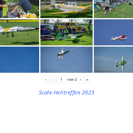
«
‹
von
2
›
»
Scale-Helitreffen 2023