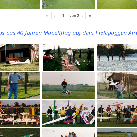
«
‹
von
2
›
»
os aus 40 Jahren Modellflug auf dem Pielepoggen Air