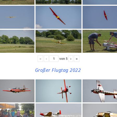
«
‹
von
5
›
»
Großer Flugtag 2022