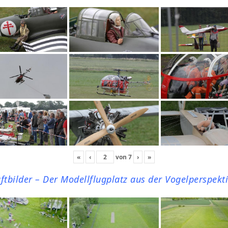
«
‹
von
7
›
»
ftbilder – Der Modellflugplatz aus der Vogelperspekt