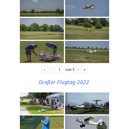
«
‹
von
5
›
»
Großer Flugtag 2022