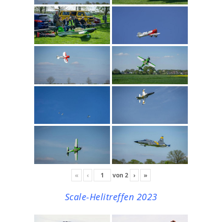
«
‹
von
2
›
»
Scale-Helitreffen 2023