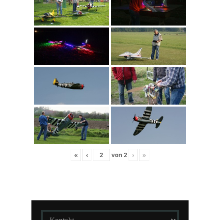
«
‹
von
2
›
»