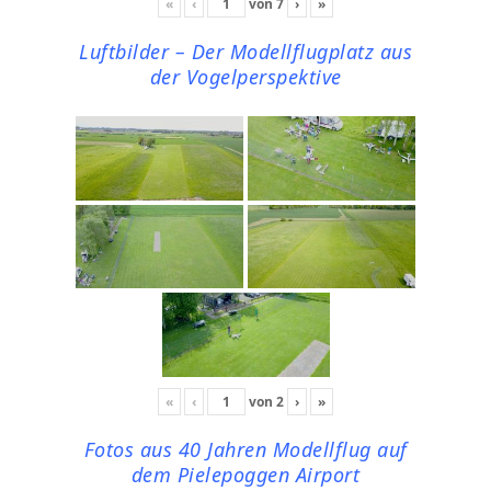
«
‹
von
7
›
»
Luftbilder – Der Modellflugplatz aus
der Vogelperspektive
«
‹
von
2
›
»
Fotos aus 40 Jahren Modellflug auf
dem Pielepoggen Airport