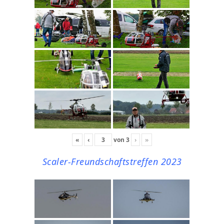
«
‹
von
3
›
»
Scaler-Freundschaftstreffen 2023