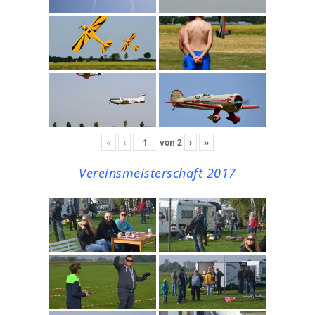
«
‹
von
2
›
»
Vereinsmeisterschaft 2017