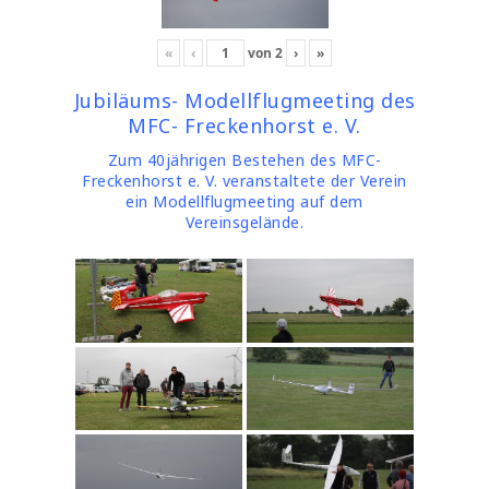
«
‹
von
2
›
»
Jubiläums- Modellflugmeeting des
MFC- Freckenhorst e. V.
Zum 40jährigen Bestehen des MFC-
Freckenhorst e. V. veranstaltete der Verein
ein Modellflugmeeting auf dem
Vereinsgelände.