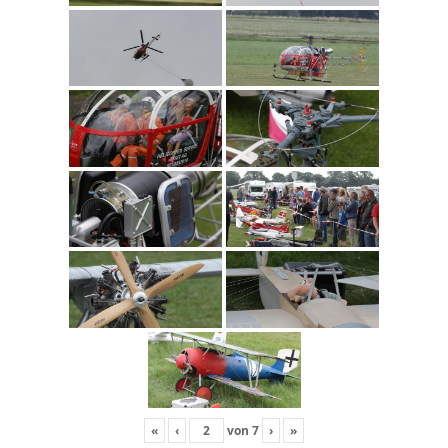
«
‹
von
7
›
»