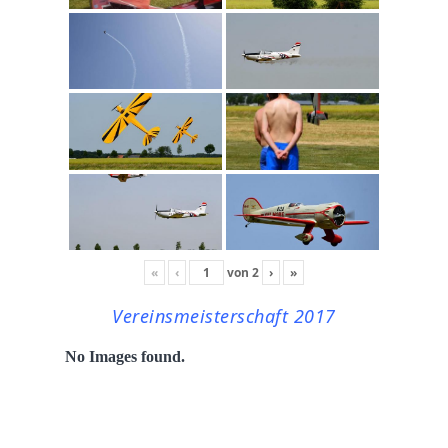
«
‹
von
2
›
»
Vereinsmeisterschaft 2017
No Images found.