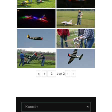
«
‹
von
2
›
»