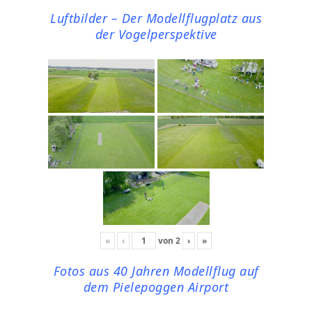
Luftbilder – Der Modellflugplatz aus
der Vogelperspektive
«
‹
von
2
›
»
Fotos aus 40 Jahren Modellflug auf
dem Pielepoggen Airport