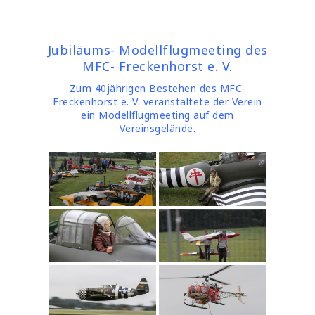
Jubiläums- Modellflugmeeting des
MFC- Freckenhorst e. V.
Zum 40jährigen Bestehen des MFC-
Freckenhorst e. V. veranstaltete der Verein
ein Modellflugmeeting auf dem
Vereinsgelände.