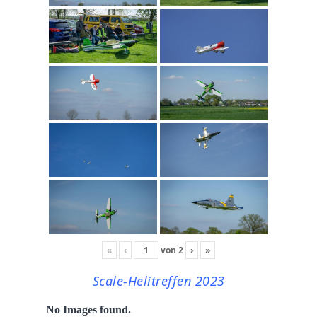
«
‹
von
2
›
»
Scale-Helitreffen 2023
No Images found.